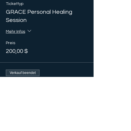
Tickettyp
GRACE Personal Healing
Session
Mehr Infos
Preis
200,00 $
Verkauf beendet
Tickettyp
GRACE Energy Coaching
Session
Mehr Infos
Preis
185,00 $