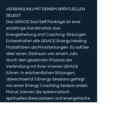
VERBINDUNG MIT DEINEM SPIRITUELLEN 
SELBST
Das GRACE Soul Self Package ist eine 
einjährige Kombination aus 
Energieheilung und Coaching-Sitzungen. 
Es beinhaltet alle GRACE Energy Healing 
Modalitäten als Privatsitzungen. Es soll Sie 
über einen Zeitraum von einem Jahr 
durch den gesamten Prozess der 
Verbindung mit Ihrer inneren GRACE 
führen. In wöchentlichen Sitzungen, 
abwechselnd 3 Energy Sessions gefolgt 
von einer Energy Coaching Session jeden 
Monat, können Sie systematisch 
spirituelles Bewusstsein und energetische 
Selbstheilungskräfte entwickeln. 
GRACE Energy Sessions sind darauf 
ausgelegt, Sie systematisch zu 
unterstützen bei:
- tiefere Verbindung mit deinem Herzen