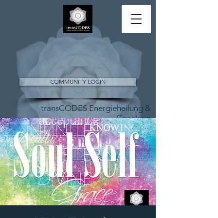
COMMUNITY LOGIN
transCODES Energieheilung &
Coaching