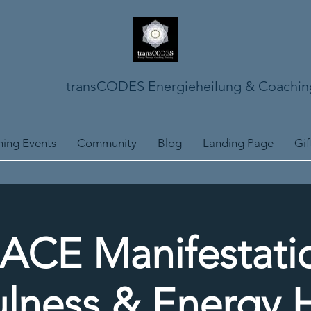
transCODES Energieheilung & Coachin
ing Events
Community
Blog
Landing Page
Gif
ACE Manifestatio
lness & Energy 