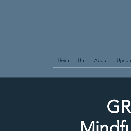
Heim
Um
About
Upcom
GR
Mindfu