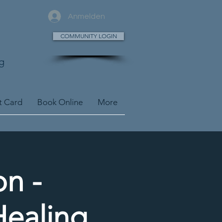
Anmelden
COMMUNITY LOGIN
g
t Card
Book Online
More
n -
Healing