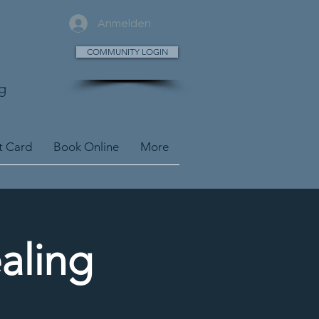
Anmelden
COMMUNITY LOGIN
g
t Card
Book Online
More
aling