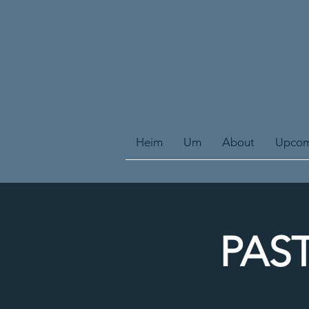
Heim
Um
About
Upcom
PAST