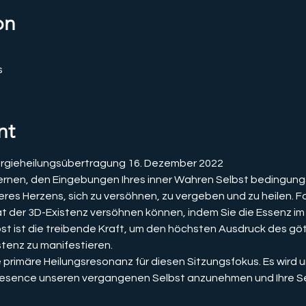
on
s
nt
ieheilungsübertragung 16. Dezember 2022
 lernen, den Eingebungen Ihres inner Wahren Selbst bedingungs
eres Herzens, sich zu versöhnen, zu vergeben und zu heilen. Fol
tät der 3D-Existenz versöhnen können, indem Sie die Essenz im
bst ist die treibende Kraft, um den höchsten Ausdruck des göt
tenz zu manifestieren.
rimäre Heilungsresonanz für diesen Sitzungsfokus. Es wird
resence unseren vergangenen Selbst anzunehmen und Ihre Sel