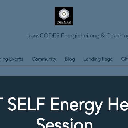
transCODES Energieheilung & Coachin
ing Events
Community
Blog
Landing Page
Gif
 SELF Energy He
Session