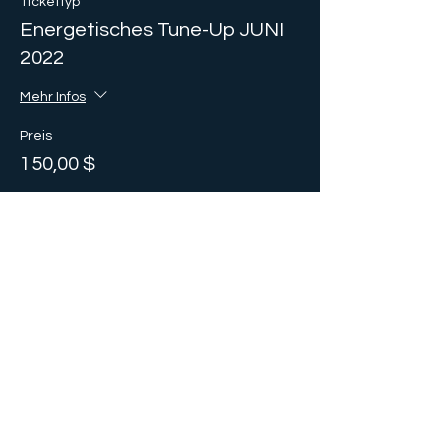
Tickettyp
Energetisches Tune-Up JUNI
2022
Mehr Infos
Preis
150,00 $
Verkauf beendet
Tickettyp
Energetisches Tune-Up Plus
Mehr Infos
Preis
250,00 $