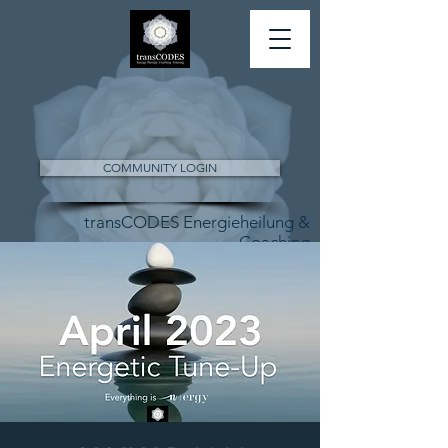
COMMUNITY LOGIN
transCODES Energieheilung &
Coaching