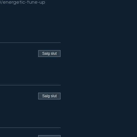
0/energetic-tune-up
Salg slut
Salg slut