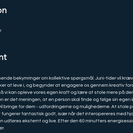
on
m
nt
ende bekymringer om kollektive spørgsmål. Juni-tider vil kræve,
sker at leve i, og begynder at engagere os gennem kreativ for
så vi kan opleve vores egen kraft og lære at stole mere på den
vil bringe for dem - udfordringerne og mulighederne. At stole 
t fungerer fantastisk godt, især når det interopereres med hj
udføres eksternt og live. Efter den 60 minutters energisessio
r.