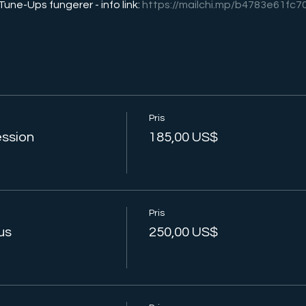
une-Ups fungerer - info link: 
https://mailchi.mp/b4783e61fc7
Pris
ession
185,00 US$
Pris
us
250,00 US$