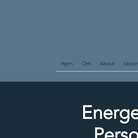
Hjem
Om
About
Upcom
Energe
Perso