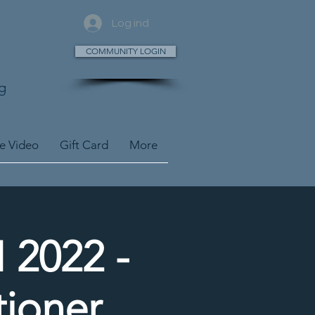
Log ind
COMMUNITY LOGIN
g
ve Video
Gift Card
More
 2022 -
tioner