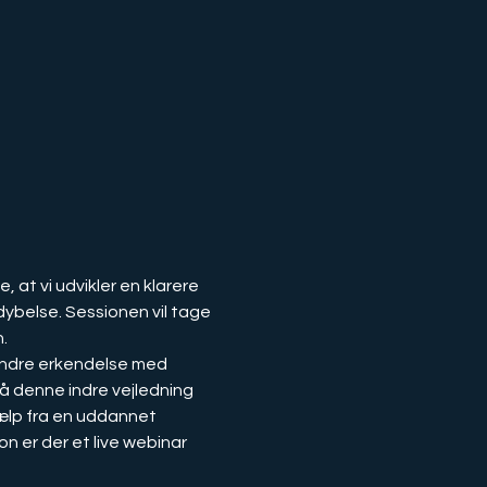
 at vi udvikler en klarere 
dybelse. Sessionen vil tage 
.
på denne indre vejledning 
ælp fra en uddannet 
n er der et live webinar 