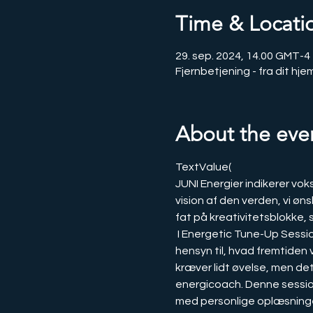
Time & Locati
29. sep. 2024, 14.00 GMT-4
Fjernbetjening - fra dit hje
About the eve
TextValue(
JUNI Energier indikerer voks
vision af den verden, vi øn
fat på kreativitetsblokke, 
 I Energetic Tune-Up Session er det meningen, at en person skal finde og følge sin egen indre erkendelse med 
hensyn til, hvad fremtiden 
kræver lidt øvelse, men de
energicoach. Denne session 
med personlige oplæsninge