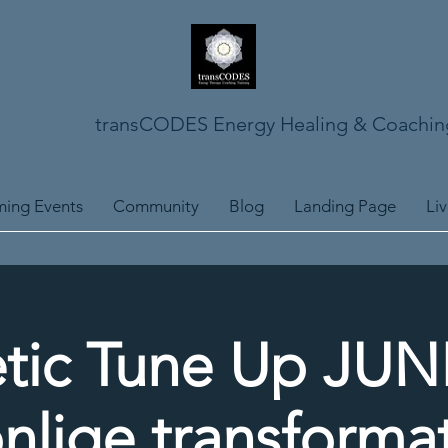
transCODES Energy Healing & Coachin
ing Events
Community
Blog
Landing Page
Li
tic Tune Up JUNI
nlige transforma