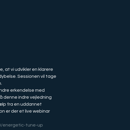
 at vi udvikler en klarere 
dybelse. Sessionen vil tage 
.
på denne indre vejledning 
ælp fra en uddannet 
n er der et live webinar 
0/energetic-tune-up