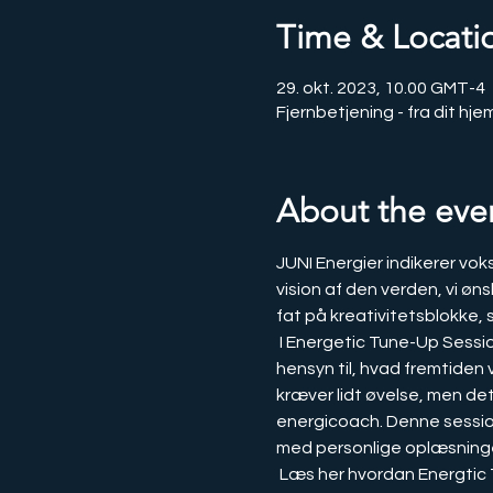
Time & Locati
29. okt. 2023, 10.00 GMT-4
Fjernbetjening - fra dit hje
About the eve
JUNI Energier indikerer voks
vision af den verden, vi øn
fat på kreativitetsblokke, 
 I Energetic Tune-Up Session er det meningen, at en person skal finde og følge sin egen indre erkendelse med 
hensyn til, hvad fremtiden 
kræver lidt øvelse, men de
energicoach. Denne session 
med personlige oplæsninge
 Læs her hvordan Energtic T