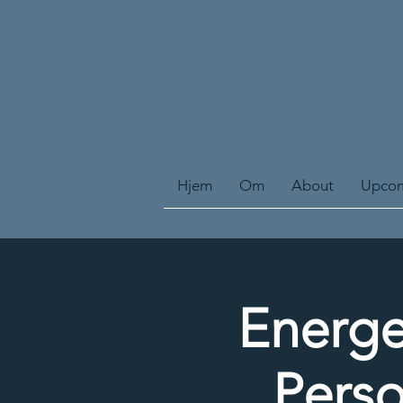
Hjem
Om
About
Upcom
Energe
Perso