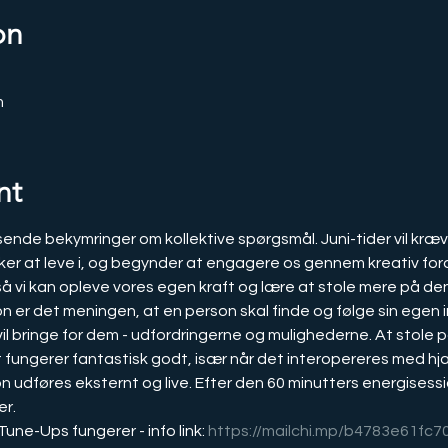
on
m
nt
ende bekymringer om kollektive spørgsmål. Juni-tider vil kræve,
sker at leve i, og begynder at engagere os gennem kreativ for
så vi kan opleve vores egen kraft og lære at stole mere på den
vil bringe for dem - udfordringerne og mulighederne. At stole 
t fungerer fantastisk godt, især når det interopereres med hj
udføres eksternt og live. Efter den 60 minutters energisessio
r.
une-Ups fungerer - info link: 
https://mailchi.mp/b4783e61fc7