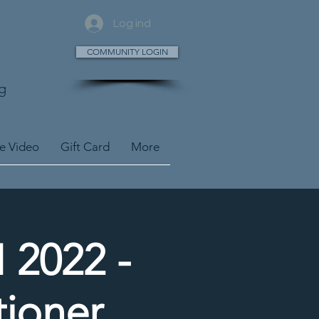
Log ind
COMMUNITY LOGIN
g
ve Video
Gift Card
More
 2022 -
tioner