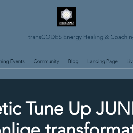
transCODES Energy Healing & Coachin
ing Events
Community
Blog
Landing Page
Li
tic Tune Up JUNI
nlige transforma