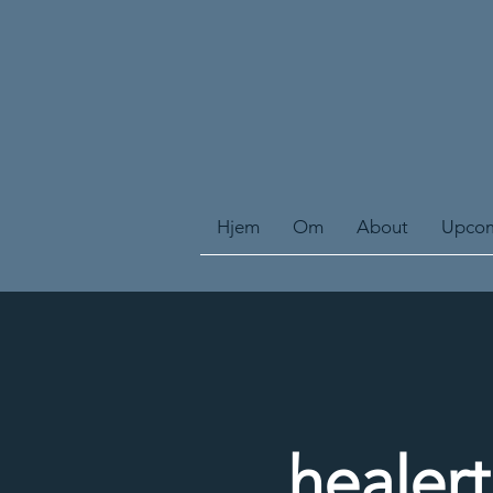
Hjem
Om
About
Upcom
healer