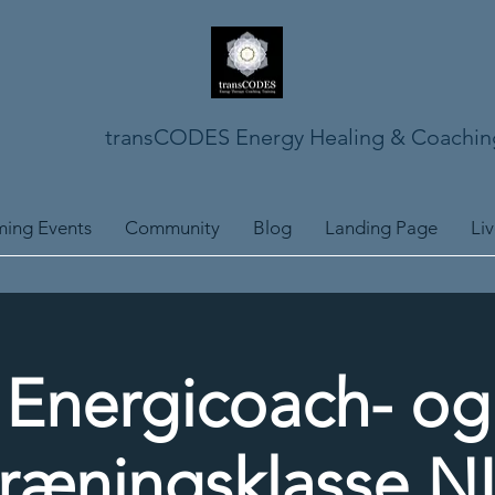
transCODES Energy Healing & Coachin
ing Events
Community
Blog
Landing Page
Li
Energicoach- og
træningsklasse N