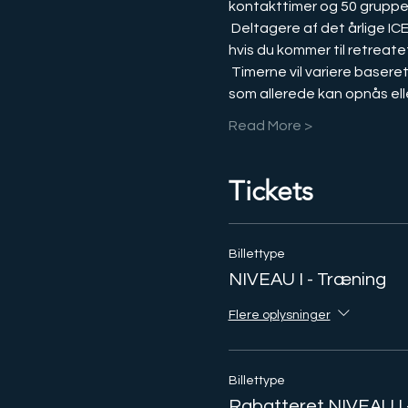
kontakttimer og 50 gruppe
 Deltagere af det årlige ICELAND-retreat modtager 50 % rabat (e-mail os info@transcodes.com for kuponkode, 
hvis du kommer til retreatet
 Timerne vil variere baseret på tidligere erfaringer med vores modaliteter, da der er nødvendige forudsætninger*, 
som allerede kan opnås el
Read More >
Tickets
Billettype
NIVEAU I - Træning
Flere oplysninger
Billettype
Rabatteret NIVEAU I 