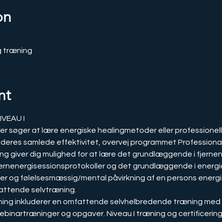
on
g træning
nt
VEAU I
eres samlede effektivitet, overvej programmet Professional 
jernenergisessionsprotokoller og det grundlæggende i energic
ger og følelsesmæssig/mental påvirkning af en persons energi
attende selvtræning.
binartræninger og opgaver. Niveau I træning og certificering