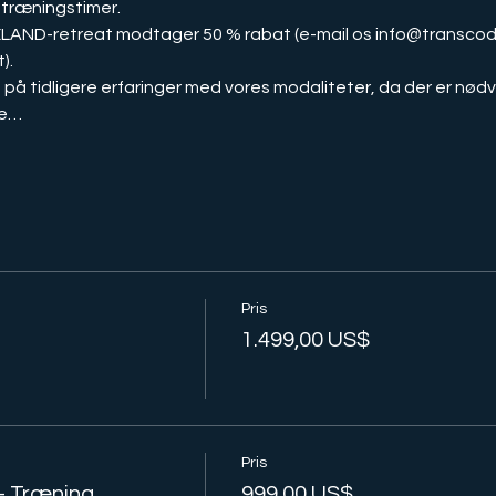
træningstimer.
).
le…
Pris
1.499,00 US$
Pris
- Træning
999,00 US$