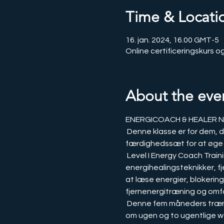
Time & Locati
16. jan. 2024, 16.00 GMT-5
Online certificeringskurs o
About the eve
ENERGICOACH & HEALER NI
 Denne klasse er for dem, der søger at lære energiske healingmetoder eller professionelle, der søger yderligere 
færdighedssæt for at øge d
 Level I Energy Coach Training giver dig mulighed for at lære det grundlæggende i fjernenergiarbejde, 
energihealingsteknikker, f
at læse energier, blokerin
fjernenergitræning og omf
 Denne fem måneders træning inkluderer en omfattende selvhelbredende træning med 1-2 live energisessioner 
om ugen og to ugentlige we