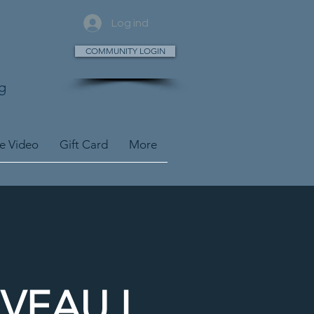
Log ind
COMMUNITY LOGIN
g
ve Video
Gift Card
More
IVEAU I