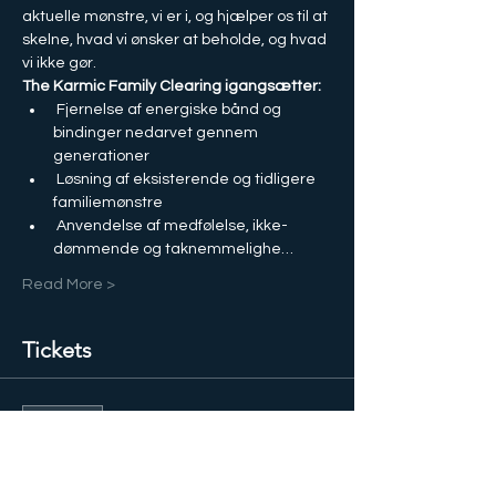
aktuelle mønstre, vi er i, og hjælper os til at 
skelne, hvad vi ønsker at beholde, og hvad 
vi ikke gør.
The Karmic Family Clearing igangsætter:
 Fjernelse af energiske bånd og 
bindinger nedarvet gennem 
generationer
 Løsning af eksisterende og tidligere 
familiemønstre
 Anvendelse af medfølelse, ikke-
dømmende og taknemmelighe…
Read More >
Tickets
Salg slut
Billettype
Karmisk rydning af aner