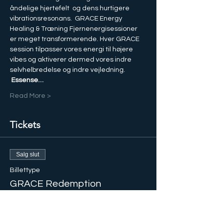
åndelige hjertefelt  og dens hurtigere 
vibrationsresonans.  GRACE Energy 
Healing & Træning Fjernenergisessioner 
er meget transformerende. Hver GRACE 
session tilpasser vores energi til højere 
vibes og aktiverer dermed vores indre 
selvhelbredelse og indre vejledning.
Essense…
Read More >
Tickets
Salg slut
Billettype
GRACE Redemption
Marathon
Flere oplysninger