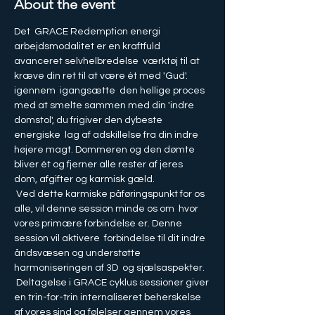
About the event
Det  GRACE Redemption energi 
arbejdsmodalitet er en kraftfuld 
avanceret selvhelbredelse  værktøj til at 
kræve din ret til at være ét med 'Gud'.  
igennem  igangsætte  den hellige proces 
med at smelte sammen med din 'indre 
domstol', du frigiver den dybeste 
energiske  lag af adskillelse fra din indre 
højere magt. Dommeren og den dømte 
bliver ét og fjerner alle rester af jeres  
dom, afgifter og karmisk gæld.
 Ved dette karmiske påføringspunkt for os 
alle, vil denne session minde os om  hvor 
vores primære forbindelse er. Denne 
session vil aktivere  forbindelse til dit indre 
åndsvæsen og understøtte 
harmoniseringen af 3D  og sjælsaspekter.
 Deltagelse i GRACE cyklus sessioner giver 
en trin-for-trin internaliseret beherskelse 
af vores sind og følelser gennem vores 