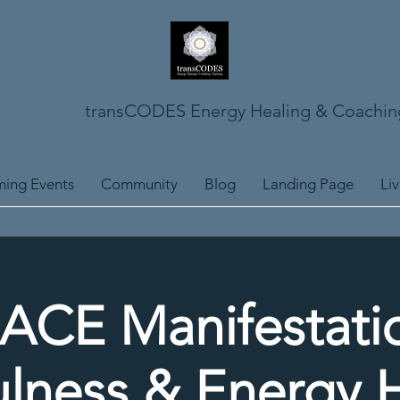
transCODES Energy Healing & Coachin
ing Events
Community
Blog
Landing Page
Li
ACE Manifestatio
lness & Energy 