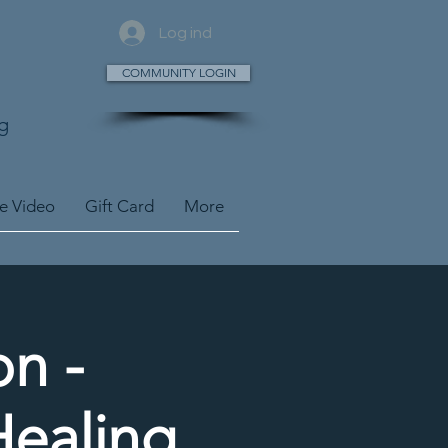
Log ind
COMMUNITY LOGIN
g
ve Video
Gift Card
More
n -
Healing