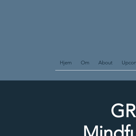
Hjem
Om
About
Upcom
GR
Mindfu