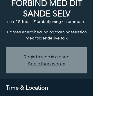
FORBIND MED DIT
SANDE SELV
søn. 18. feb.
  |  
Fjernbetjening - hjemmefra
1-times energihealing og træningssession
med følgende live talk
Registration is closed
See other events
Time & Location
18. feb. 2024, 10.00 GMT-5
Fjernbetjening - hjemmefra
Share this event