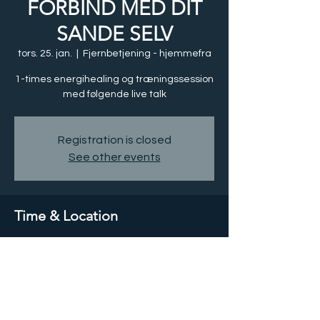
FORBIND MED DIT
SANDE SELV
tors. 25. jan.
  |  
Fjernbetjening - hjemmefra
1-times energihealing og træningssession
med følgende live talk
Registration is closed
See other events
Time & Location
25. jan. 2024, 17.00 GMT-5
Fjernbetjening - hjemmefra
Share this event