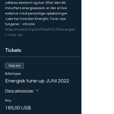
udføres eksternt og live. Efter den 60 
minutters energisession er der et live 
webinar med personlige oplæsninger.
 Læs her hvordan Energtic Tune-Ups 
fungerer - info link: 
https://mailchi.mp/b4783e61fc70/energeti
c-tune-up
Tickets
Salg slut
Billettype
Energisk tune-up JUNI 2022
Flere oplysninger
Pris
185,00 US$