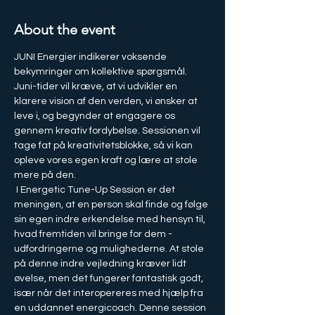
About the event
JUNI Energier indikerer voksende 
bekymringer om kollektive spørgsmål. 
Juni-tider vil kræve, at vi udvikler en 
klarere vision af den verden, vi ønsker at 
leve i, og begynder at engagere os 
gennem kreativ fordybelse. Sessionen vil 
tage fat på kreativitetsblokke, så vi kan 
opleve vores egen kraft og lære at stole 
mere på den.
 I Energetic Tune-Up Session er det 
meningen, at en person skal finde og følge 
sin egen indre erkendelse med hensyn til, 
hvad fremtiden vil bringe for dem - 
udfordringerne og mulighederne. At stole 
på denne indre vejledning kræver lidt 
øvelse, men det fungerer fantastisk godt, 
især når det interopereres med hjælp fra 
en uddannet energicoach. Denne session 