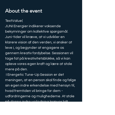
About the event
TextValue(
JUNI Energier indikerer voksende 
bekymringer om kollektive spørgsmål. 
Juni-tider vil kræve, at vi udvikler en 
klarere vision af den verden, vi ønsker at 
leve i, og begynder at engagere os 
gennem kreativ fordybelse. Sessionen vil 
tage fat på kreativitetsblokke, så vi kan 
opleve vores egen kraft og lære at stole 
mere på den.
 I Energetic Tune-Up Session er det 
meningen, at en person skal finde og følge 
sin egen indre erkendelse med hensyn til, 
hvad fremtiden vil bringe for dem - 
udfordringerne og mulighederne. At stole 
på denne indre vejledning kræver lidt 
øvelse, men det fungerer fantastisk godt, 
især når det interopereres med hjælp fra 