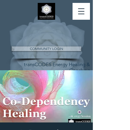
COMMUNITY LOGIN
transCODES Energy Healing &
Coaching