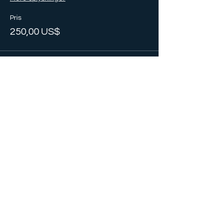
Pris
250,00 US$
Salg slut
Billettype
Graduate Fee
Flere oplysninger
Pris
85,00 US$
Salg slut
Billettype
Par billet