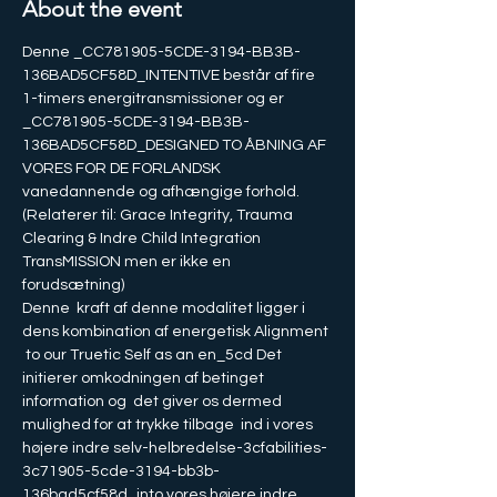
About the event
Denne _CC781905-5CDE-3194-BB3B-
136BAD5CF58D_INTENTIVE består af fire 
1-timers energitransmissioner og er 
_CC781905-5CDE-3194-BB3B-
136BAD5CF58D_DESIGNED TO ÅBNING AF 
VORES FOR DE FORLANDSK 
vanedannende og afhængige forhold.
(Relaterer til: Grace Integrity, Trauma 
Clearing & Indre Child Integration 
TransMISSION men er ikke en 
forudsætning)
Denne  kraft af denne modalitet ligger i 
dens kombination af energetisk Alignment 
 to our Truetic Self as an en_5cd Det 
initierer omkodningen af betinget 
information og  det giver os dermed 
mulighed for at trykke tilbage  ind i vores 
højere indre selv-helbredelse-3cfabilities-
3c71905-5cde-3194-bb3b-
136bad5cf58d_into vores højere indre 