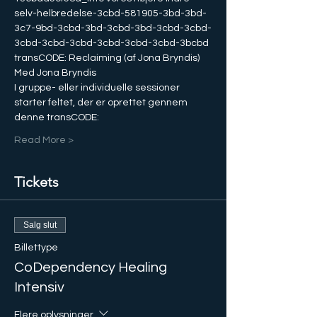
selv-helbredelse-3cbd-581905-3bd-3bd-
3c7-9bd-3cbd-3bd-3cbd-3bd-3cbd-3cbd-
3cbd-3cbd-3cbd-3cbd-3cbd-3cbd-3bcbd
transCODE: Reclaiming (af Jona Bryndis)
Med Jona Bryndis
I gruppe- eller individuelle sessioner 
starter feltet, der er oprettet gennem 
denne transCODE:
Read More >
Tickets
Salg slut
Billettype
CoDependency Healing
Intensiv
Flere oplysninger