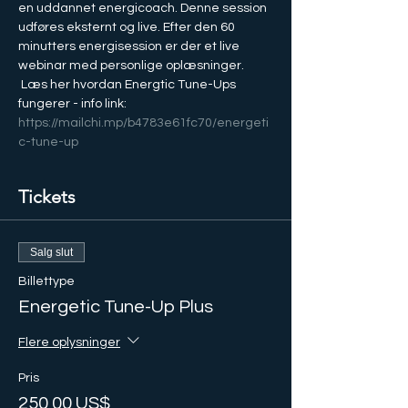
en uddannet energicoach. Denne session 
udføres eksternt og live. Efter den 60 
minutters energisession er der et live 
webinar med personlige oplæsninger.
 Læs her hvordan Energtic Tune-Ups 
fungerer - info link: 
https://mailchi.mp/b4783e61fc70/energeti
c-tune-up
Tickets
Salg slut
Billettype
Energetic Tune-Up Plus
Flere oplysninger
Pris
250,00 US$