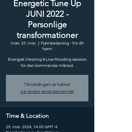
Energetic Tune Up
JUNI 2022 -
Personlige
transformationer
man. 25. mar.
  |  
Fjernbetjening - fra dit
hjem
Energisk Clearing & Live Reading session
for den kommende måned.
Tilmeldingen er lukket
Se andre arrangementer
Time & Location
25. mar. 2024, 14.00 GMT-4