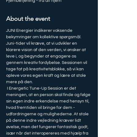
Fjernbetjening - fra dit hjem
About the event
JUNI Energier indikerer voksende 
bekymringer om kollektive spørgsmål. 
Juni-tider vil kræve, at vi udvikler en 
klarere vision af den verden, vi ønsker at 
leve i, og begynder at engagere os 
gennem kreativ fordybelse. Sessionen vil 
tage fat på kreativitetsblokke, så vi kan 
opleve vores egen kraft og lære at stole 
mere på den.
 I Energetic Tune-Up Session er det 
meningen, at en person skal finde og følge 
sin egen indre erkendelse med hensyn til, 
hvad fremtiden vil bringe for dem - 
udfordringerne og mulighederne. At stole 
på denne indre vejledning kræver lidt 
øvelse, men det fungerer fantastisk godt, 
især når det interopereres med hjælp fra 